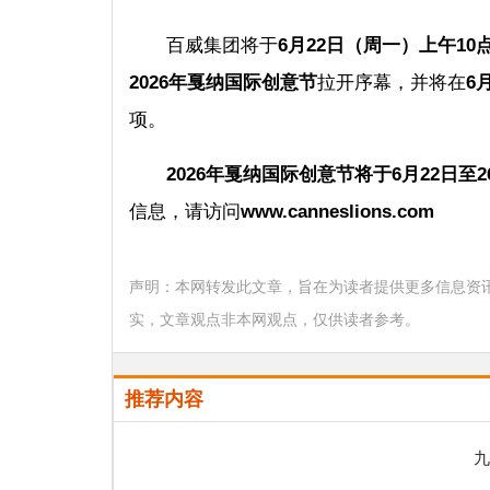
百威集团将于
6月22日（周一）上午10
2026年戛纳国际创意节
拉开序幕，并将在
6
项。
2026年戛纳国际创意节将于6月22日至
信息，请访问
www.canneslions.com
声明：本网转发此文章，旨在为读者提供更多信息资
实，文章观点非本网观点，仅供读者参考。
推荐内容
九