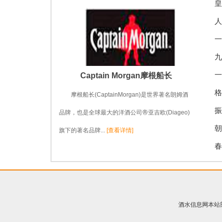
皇
人
一
九
一
Captain Morgan摩根船长
格
摩根船长(CaptainMorgan)是世界著名朗姆酒
振
品牌，也是全球最大的洋酒公司帝亚吉欧(Diageo)
朝
旗下的著名品牌...
[查看详情]
春
酒水信息网
本站