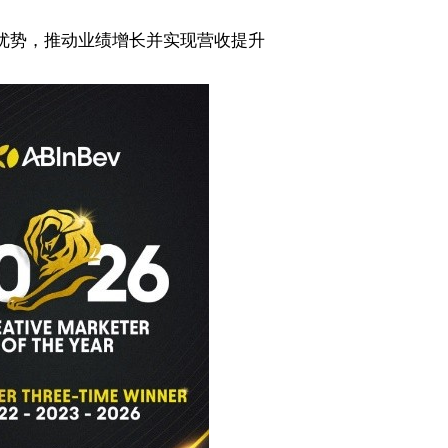
优势，推动业绩增长并实现营收提升