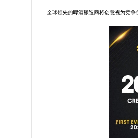
全球领先的啤酒酿造商将创意视为竞争