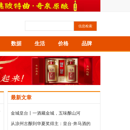
数据
生活
价格
品牌
最新文章
金城皇台丨一酒藏金城，五味酿山河
从凉州古酿到华夏奖得主：皇台·奔马酒的