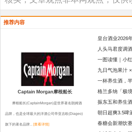
推荐内容
皇台酒业202
人头马君度调酒
一图读懂｜小
九日气泡果汁 
一杯养生酒，
格兰多纳「极
Captain Morgan摩根船长
振东五和养生酒
摩根船长(CaptainMorgan)是世界著名朗姆酒
朝日超爽3.5啤
品牌，也是全球最大的洋酒公司帝亚吉欧(Diageo)
春糖会新潮饮
旗下的著名品牌...
[查看详情]