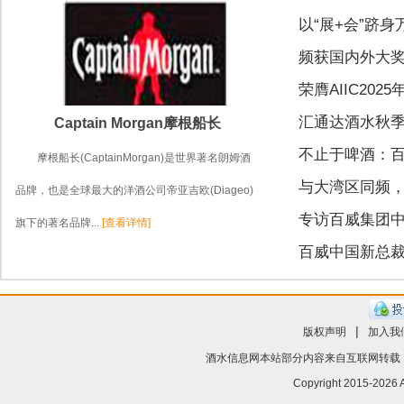
以“展+会”跻
频获国内外大奖
荣膺AIIC20
汇通达酒水秋季
Captain Morgan摩根船长
不止于啤酒：百
摩根船长(CaptainMorgan)是世界著名朗姆酒
与大湾区同频
品牌，也是全球最大的洋酒公司帝亚吉欧(Diageo)
专访百威集团中
旗下的著名品牌...
[查看详情]
百威中国新总裁
|
版权声明
加入我
酒水信息网
本站部分内容来自互联网转载
Copyright 2015-
2026 