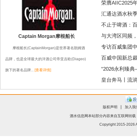
荣膺AIIC20
汇通达酒水秋季
不止于啤酒：百
与大湾区同频
Captain Morgan摩根船长
专访百威集团中
摩根船长(CaptainMorgan)是世界著名朗姆酒
百威中国新总裁
品牌，也是全球最大的洋酒公司帝亚吉欧(Diageo)
“2026永利
旗下的著名品牌...
[查看详情]
皇台奔马丨流
|
版权声明
加入我
酒水信息网
本站部分内容来自互联网转载
Copyright 2015-
2026 