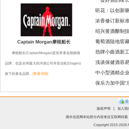
一壶好酒韵味长
听花：以创新
浓香修订新标准
绍兴黄酒酿制
葡萄酒陆地窖
Captain Morgan摩根船长
劲牌小曲酒新
摩根船长(CaptainMorgan)是世界著名朗姆酒
浅谈保健酒容
品牌，也是全球最大的洋酒公司帝亚吉欧(Diageo)
中小型酒精企
旗下的著名品牌...
[查看详情]
保乐力加中国“
|
版权声明
加入我
酒水信息网
本站部分内容来自互联网转载
Copyright 2015-
2026 