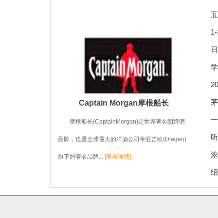
五
1
日
学
2
茅
Captain Morgan摩根船长
一
摩根船长(CaptainMorgan)是世界著名朗姆酒
听
品牌，也是全球最大的洋酒公司帝亚吉欧(Diageo)
浓
旗下的著名品牌...
[查看详情]
绍