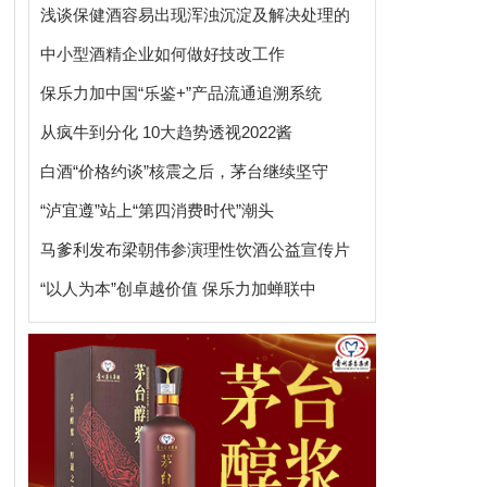
浅谈保健酒容易出现浑浊沉淀及解决处理的
中小型酒精企业如何做好技改工作
保乐力加中国“乐鉴+”产品流通追溯系统
从疯牛到分化 10大趋势透视2022酱
白酒“价格约谈”核震之后，茅台继续坚守
“泸宜遵”站上“第四消费时代”潮头
马爹利发布梁朝伟参演理性饮酒公益宣传片
“以人为本”创卓越价值 保乐力加蝉联中