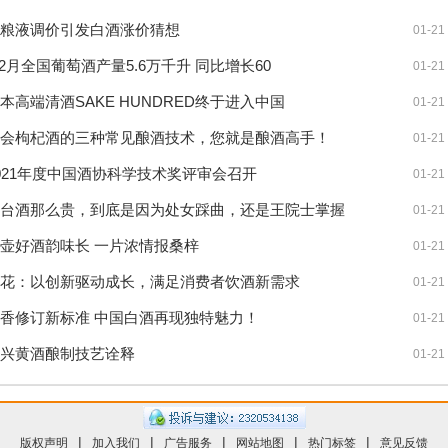
粮液调价引发白酒涨价猜想
01-21
-2月全国葡萄酒产量5.6万千升 同比增长60
01-21
本高端清酒SAKE HUNDRED终于进入中国
01-21
会枸杞酒的三种常见酿酒技术，您就是酿酒高手！
01-21
021年度中国酒协科学技术奖评审会召开
01-21
台酒那么贵，到底是因为处女踩曲，还是王院士掌握
01-21
壶好酒韵味长 一片浓情报桑梓
01-21
花：以创新驱动成长，满足消费者饮酒新需求
01-21
香修订新标准 中国白酒再现独特魅力！
01-21
兴黄酒酿制技艺诠释
01-21
|
|
|
|
|
版权声明
加入我们
广告服务
网站地图
热门标签
意见反馈