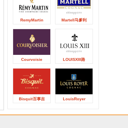
RemyMartin
Martell马爹利
Courvoisie
LOUISXIII路
Bisquit百事吉
LouisRoyer