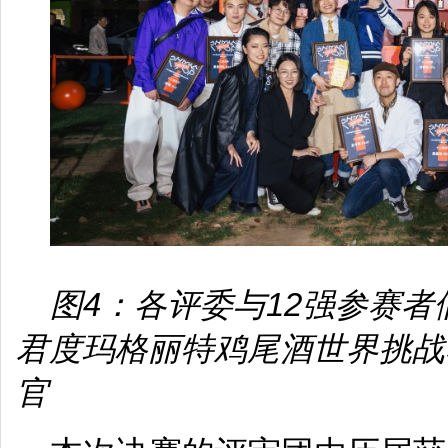
图4：各评委与12强参赛者
君度玛格丽特鸡尾酒世界挑战
官