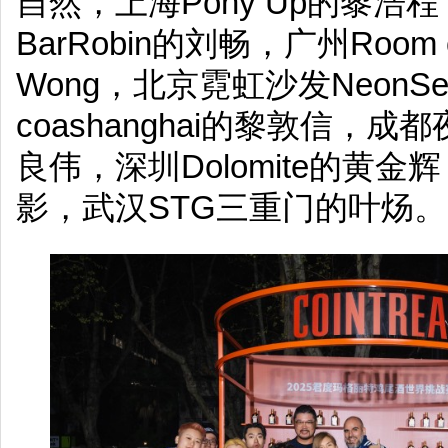
自然，上海Pony Up的黎浩
BarRobin的刘畅，广州Room of 
Wong，北京霓虹沙发NeonS
coashanghai的黎敦信，成都夜
良伟，深圳Dolomite的黄金
影，武汉STG三重门的叶炀。