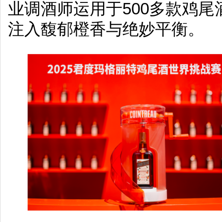
业调酒师运用于500多款鸡
注入馥郁橙香与绝妙平衡。