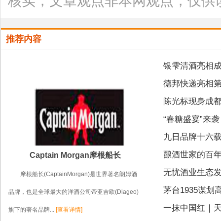
核实，文章观点非本网观点，仅供
推荐内容
银雫清酒亮相成
德邦快递亮相第
陈光标现身成
“春糖盛宴”来
九日品牌十六
酿酒世家的百年
Captain Morgan摩根船长
无忧酒业生态发
摩根船长(CaptainMorgan)是世界著名朗姆酒
茅台1935谋
品牌，也是全球最大的洋酒公司帝亚吉欧(Diageo)
一抹中国红｜天 
旗下的著名品牌...
[查看详情]