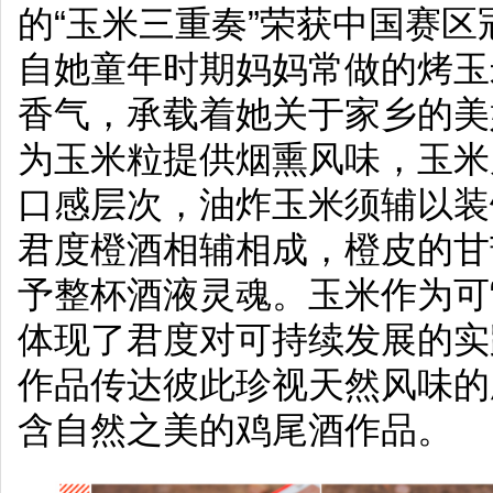
的“玉米三重奏”荣获中国赛
自她童年时期妈妈常做的烤玉
香气，承载着她关于家乡的美
为玉米粒提供烟熏风味，玉米
口感层次，油炸玉米须辅以装
君度橙酒相辅相成，橙皮的甘
予整杯酒液灵魂。玉米作为可
体现了君度对可持续发展的实
作品传达彼此珍视天然风味的
含自然之美的鸡尾酒作品。