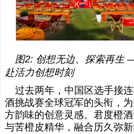
图2: 创想无边、探索再生
赴活力创想时刻
过去两年，中国区选手接连
酒挑战赛全球冠军的头衔，为
方韵味的创意灵感。君度橙酒
与苦橙皮精华，融合历久弥新