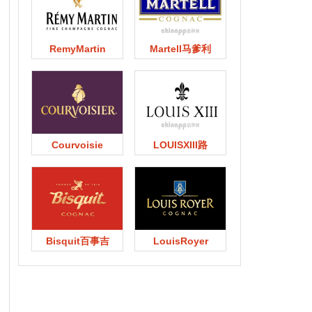
RemyMartin
Martell马爹利
Courvoisie
LOUISXIII路
Bisquit百事吉
LouisRoyer