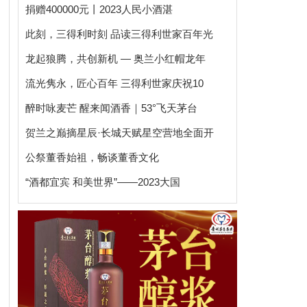
捐赠400000元丨2023人民小酒湛
此刻，三得利时刻 品读三得利世家百年光
龙起狼腾，共创新机 — 奥兰小红帽龙年
流光隽永，匠心百年 三得利世家庆祝10
醉时咏麦芒 醒来闻酒香｜53°飞天茅台
贺兰之巅摘星辰·长城天赋星空营地全面开
公祭董香始祖，畅谈董香文化
“酒都宜宾 和美世界”——2023大国